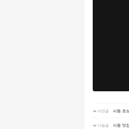
사동 초
이전글
사동 맛집
다음글