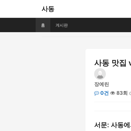
사동
홈
게시판
사동 맛집 
장예린
0건
83회
서문: 사동에