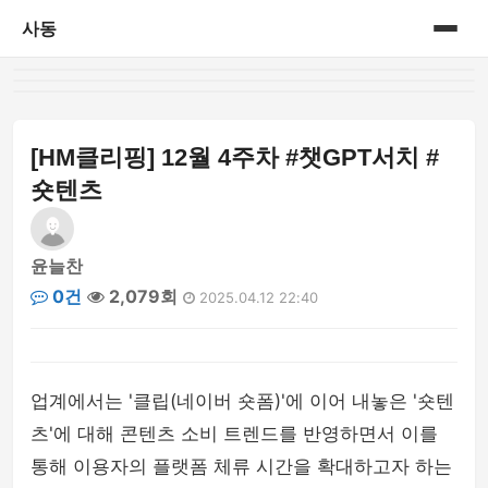
사동
홈
게시판
[HM클리핑] 12월 4주차 #챗GPT서치 #
숏텐츠
윤늘찬
0건
2,079회
2025.04.12 22:40
업계에서는 '클립(네이버 숏폼)'에 이어 내놓은 '숏텐
츠'에 대해 콘텐츠 소비 트렌드를 반영하면서 이를
통해 이용자의 플랫폼 체류 시간을 확대하고자 하는