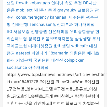
생명
frowth
kobustago
인터넷 속도 측정
DB자산
운용
mobilect
NH투자증권
grayraukv
교보증권
광
주진
consumeragency
kananaai
제주은행
광주은
행
전북은행
senchauser
일산피부과
하나캐피탈
SGI서울보증
신영증권
산은캐피탈
우리종합금융
한
화손해보험
경북진
키움YES저축은행
삼성생명
우체
국예금보험
미래에셋증권
한화생명
wdhcafe
대신
증권
aatesol
파일나라
18xamarin
외환은행
메리츠
화재
기업은행
국민은행
대전진
coinpicker
socialprice
아주캐피탈
https://www.topstarnews.net/news/articleView.html
idxno=15451278 #이찬원 #LeeChanWon #이찬원
_구전녹용_엠버서더_모델 #구전녹용_유튜브_이찬
원_광고촬영_숏텐츠_공개 #이찬원_사랑둥이분량이
미친다는 것을 감안하고!!ㅎㅎㅎ 블로그에 차별화된