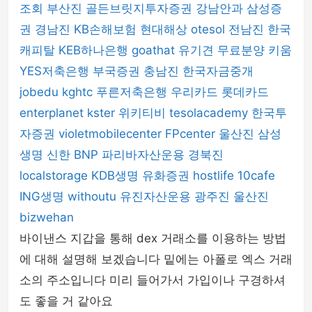
조회
부산진
골든브릿지투자증권
강남안과
삼성증
권
경남진
KB손해보험
현대해상
otesol
전남진
한국
캐피탈
KEB하나은행
goathat
유기견 무료분양
키움
YES저축은행
부국증권
충남진
한국자금중개
jobedu
kghtc
푸른저축은행
우리카드
롯데카드
enterplanet
kster
위키티비
tesolacademy
한국투
자증권
violetmobilecenter
FPcenter
울산진
삼성
생명
신한 BNP 파리바자산운용
경북진
localstorage
KDB생명
유화증권
hostlife
10cafe
ING생명
withoutu
유진자산운용
광주진
울산진
bizwehan
바이낸스 지갑을 통해 dex 거래소를 이용하는 방법
에 대해 설명해 보겠습니다 밑에는 아폴로 엑스 거래
소의 주소입니다 미리 들어가서 가입이나 구경하셔
도 좋을 거 같아요