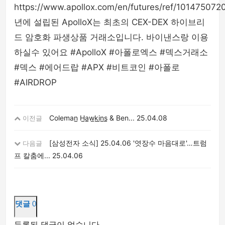
https://www.apollox.com/en/futures/ref/101475072
년에 설립된 ApolloX는 최초의 CEX-DEX 하이브리
드 암호화 파생상품 거래소입니다. 바이낸스랑 이용
하실수 있어요 #ApolloX #아폴로엑스 #덱스거래소
#덱스 #에어드랍 #APX #비트코인 #아폴로
#AIRDROP
Coleman̲ H̲a̲w̲k̲i̲n̲s̲ & Ben...
25.04.08
이전글
[삼성전자 소식] 25.04.06 '엿장수 마음대로'…트럼
다음글
프 칼춤에...
25.04.06
댓글
0
등록된 댓글이 없습니다.