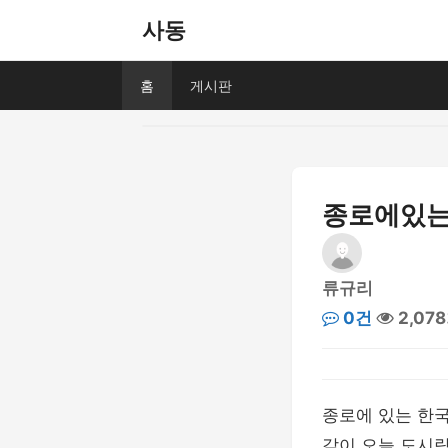
사동
홈
게시판
종로에있는
류규리
0건
2,07
종로에 있는 한
같이 오늘 도시