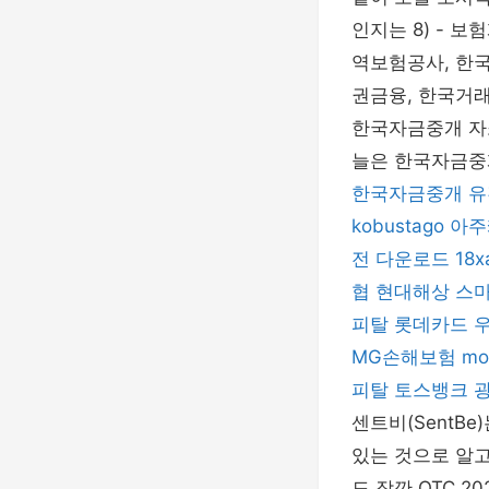
인지는 8) - 
역보험공사, 한국
권금융, 한국거래
한국자금중개 자소
늘은 한국자금중
한국자금중개
유
kobustago
아주
전 다운로드
18x
협
현대해상
스
피탈
롯데카드
MG손해보험
mo
피탈
토스뱅크
센트비(SentB
있는 것으로 알고
도 잠깐 OTC 