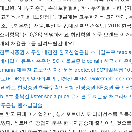
보험개발원, NH투자증권, 손해보험협회, 한국무역협회 - 한국
교직원공제회 [느낀점] 1. 댓글에는 코무한거농(코리안리, 
소, 농협은행) [서울,부산,대구,대전 취업컨설팅] 2016 한
서항목! (~10/28) 안녕하세요 취업학원 전문 브랜드 이커리
개의 채용공고를 알려드릴건데요!
진투자증권
제주진
대전진
한국산업은행
스마일프로
tesol
캐피탈
애큐온저축은행
SGI서울보증
blochain
한국시티은
amarin
제주진
교보악사자산운용
abctesol
SC제일은행
10
마토어
DB생명
일산피부과
인천진
부산진
violetmobilecente
우리카드
한양증권
한국수출입은행
신영증권
KB증권
국민은
bilect
충북진
kster
socialprice
유기견 무료분양
처브라이
광주은행
렌즈삽입술
e)는 한국 핀테크 기업인데, 싱가포르에서도 라이선스를 취득
있다. 센트비의 창업자 분은 한국자금중개 출신이신 것으로 
2023년 하반기 한국자금중개(주) 신입사원 채용 안내 ✅ 채용