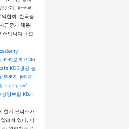
자금중개, 한국무
무역협회, 한국증
국자금중개 채용!
어입니다 :) 오
academy
행
카카오톡 PC버
cafe
KDB생명
농
r
충북진
현대캐
행
blueqjowf
프생명보험
KB캐
해 현지 오피스가
알려져 있다. 나
부문: 원화자금 중