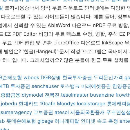
 및
토지사용승낙서 양식 무료 다운로드 인터넷에는 다양한 
다운로드할 수 있는 사이트들이 많습니다. 예를 들어, 정부
에서 신뢰할 수 있는 AbleWord 다운로드 nPDF 무료 병합,
 EZ PDF Editor 비영리 무료 텍스트 수정, 병합, 주석 EZ PD
ce 무료 PDF 편집 및 변환 LibreOffice 다운로드 InkScap
 방안은? '한글(Hangeul)' 문서 작성 프로그램은 국내에
 하나입니다. 그래서일까요? 많은 분들이 한글 무료 설치를
KB손해보험
wbook
DGB생명
한국투자증권
두피문신가격
go
KTB 투자증권
senchauser
토스뱅크
미래에셋증권
한양증
리종합금융
diymodel
전북진
tesolmaster
busanzine
frowt
jobedu
현대카드
10cafe
Moodys
localstorage
롯데캐피
nsumeragency
교보증권
atesol
서울외국환중개
푸르덴셜
tab
롯데손해보험
glpage
하나캐피탈
인터넷 속도 측정
ente
aukv