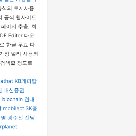
양식의 토지사용
의 공식 웹사이트
 페이지 추출, 회
F Editor 다운
e 무료 한글 무료 다
서 가장 널리 사용되
 검색할 정도로
athat
KB캐피탈
권
대신증권
h
blochain
현대
탈
mobilect
SK증
생명
광주진
전남
rplanet