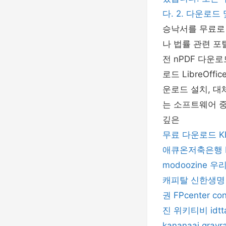
다. 2. 다운로드
승낙서를 무료로 
나 법률 관련 포털
전 nPDF 다운로드
로드 LibreOffi
운로드 설치, 대체
는 소프트웨어 중
깊은
무료 다운로드
애큐온저축은행
modoozine
우
캐피탈
신한생명
권
FPcenter
co
진
위키티비
idt
kananaai
grayr