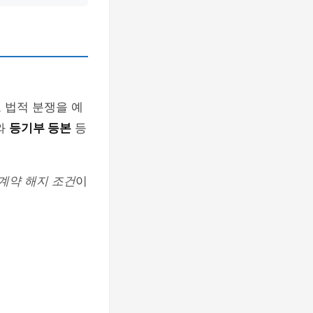
 법적 분쟁을 예
와
등기부 등본
등
계약 해지 조건
이