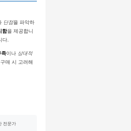
과
단점
을 파악하
리함
을 제공합니
니다.
부족
이나
상대적
 구매 시 고려해
산 전문가