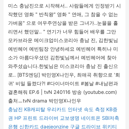
미스 충남진으로 시작해서.. 사람들에게 인정받기 시
작했던 영화 " 반칙왕" 영화 " 연애, 그 참을 수 없는
가벼움" 으로 여우주연상을 받은 그녀가..눈믈을 흘
리면서 했던말.. " 연기가 너무 힘들어 배우를 그만
모카브라운 메이크업미스코리아 충남 진, 김한빛님
예빈헤어 예빈팀장 안녕하세요 예빈헤어 특히나 미
소가 아름다우셨던 김한빛님께서 예빈헤어에 찾아
와주셨습니다.한빛님은 미스코리아 충남 진 출신으
로.. [BTS엔딩] 박민영X나인우, 최애곡 취향으로 '회
귀' 비밀 들켰다?! #다이너마이트 #봄날 #내남편과
결혼해줘 EP.6 | tvN 240116 방송 (youtube.com)
출처ㅡtvN drama 박민영X나인우
충남진
KB캐피탈
우리카드
인터넷 속도 측정
KB증
권
HP 프린트 드라이버
교보생명
네이트온
SBI저축
은행
신한카드
daejeonzine
구글 드라이브
위키티