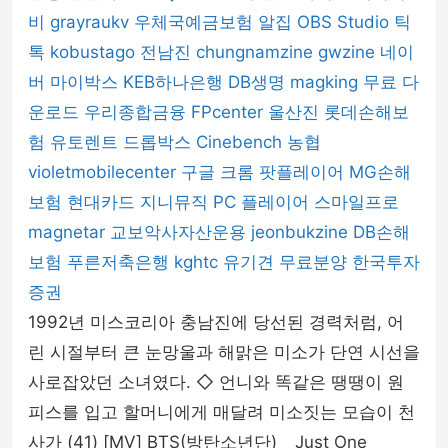
비
grayraukv
우체국예금보험
알집
OBS Studio
틱
톡
kobustago
전남진
chungnamzine
gwzine
네이
버 마이박스
KEB하나은행
DB생명
magking
무료 다
운로드
우리종합금융
FPcenter
울산진
롯데손해보
험
유토렌트
드롭박스
Cinebench
농협
violetmobilecenter
구글 크롬
팟플레이어
MG손해
보험
현대카드
지니뮤직 PC 플레이어
스마일프로
magnetar
교보악사자산운용
jeonbukzine
DB손해
보험
푸른저축은행
kghtc
유기견 무료분양
한국투자
증권
1992년 미스코리아 충남진에 당선된 경력처럼, 어
린 시절부터 큰 눈망울과 해맑은 미소가 단연 시선을
사로잡았던 소녀였다. ◇ 언니와 똑같은 땡땡이 원
피스를 입고 할머니에게 매달려 미소짓는 모습이 천
사가 (41) [MV] BTS(방탄소년단) _ Just One